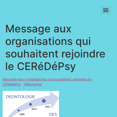
SIGNATURE INDIVIDUELLE DU CODE DE DEONTOLOGIE (2021)
Message aux
organisations qui
souhaitent rejoindre
le CERéDéPsy
Message-aux-organisations-qui-souhaitent-rejoindre-le-
CEReDePsy
Télécharger