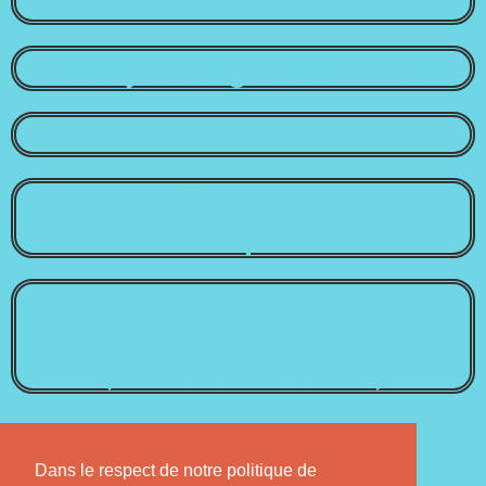
de travail et buts
Les Psychologues en France
Membres du GIREDEP
GIREDEP: Enquête
Printemps 2016
Quelles évolutions pour les
psychologues en France ?
(Article JDP 2009)
Dans le respect de notre politique de