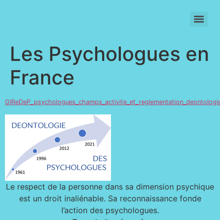
SIGNATURE INDIVIDUELLE DU CODE DE DEONTOLOGIE (2021)
Les Psychologues en
France
GIReDeP_psychologues_champs_activite_et_reglementation_deontologi
Le respect de la personne dans sa dimension psychique
est un droit inaliénable. Sa reconnaissance fonde
l’action des psychologues.