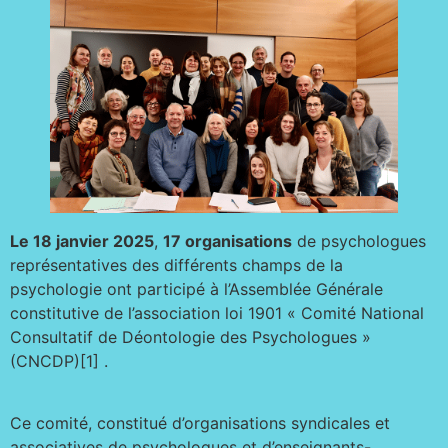
Le 18 janvier 2025
,
17 organisations
de psychologues
représentatives des différents champs de la
psychologie ont participé à l’Assemblée Générale
constitutive de l’association loi 1901 « Comité National
Consultatif de Déontologie des Psychologues »
(CNCDP)[1] .
Ce comité, constitué d’organisations syndicales et
associatives de psychologues et d’enseignants-