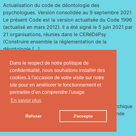
Actualisation du code de déontologie des
psychologues. Version consolidée au 9 septembre 2021
Le présent Code est la version actualisée du Code 1996
(actualisé en mars 2012). Il a été signé le 5 juin 2021 par
21 organisations, réunies dans le CERéDéPsy
(Construire ensemble la réglementation de la
déontologie […]
Dans le respect de notre politique de
confidentialité, nous souhaitons installer des
cookies à l'occasion de votre visite sur notre
site pour en améliorer le fonctionnement et
permettre d’en comprendre l'usage.
En savoir plus
Le respect de la personne dans sa dimension psychique
est un droit inaliénable. Sa reconnaissance fonde
Refuser
J'accepte
l’action des psychologues.
Tous droits réservés