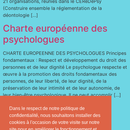
21 organisations, réunies dans le CERéDéPsy
(Construire ensemble la réglementation de la
déontologie […]
Charte européenne des
psychologues
CHARTE EUROPEENNE DES PSYCHOLOGUES Principes
fondamentaux : Respect et développement du droit des
personnes et de leur dignité Le psychologue respecte et
œuvre à la promotion des droits fondamentaux des
personnes, de leur liberté, de leur dignité, de la
préservation de leur intimité et de leur autonomie, de
leur bien-être psychologique. Il ne peut accomplir […]
Dans le respect de notre politique de
confidentialité, nous souhaitons installer des
cookies à l'occasion de votre visite sur notre
site pour en améliorer le fonctionnement et